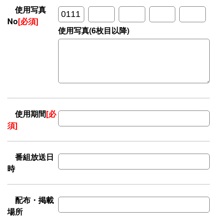
使用写真
No
[必須]
使用写真(6枚目以降)
使用期間
[必
須]
番組放送日
時
配布・掲載
場所