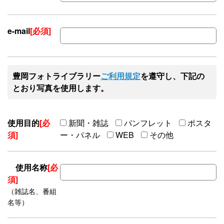
e-mail
[必須]
豊岡フォトライブラリー
ご利用規定
を遵守し、下記の
とおり写真を使用します。
使用目的
[必
新聞・雑誌
パンフレット
ポスタ
須]
ー・パネル
WEB
その他
使用名称
[必
須]
（雑誌名、番組
名等）