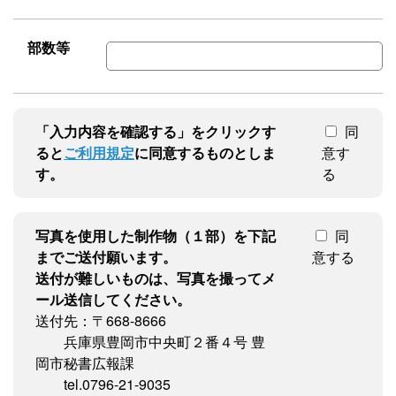
部数等
「入力内容を確認する」をクリックす
同
ると
ご利用規定
に同意するものとしま
意す
す。
る
写真を使用した制作物（１部）を下記
同
までご送付願います。
意する
送付が難しいものは、写真を撮ってメ
ール送信してください。
送付先：〒668-8666
兵庫県豊岡市中央町２番４号 豊
岡市秘書広報課
tel.0796-21-9035