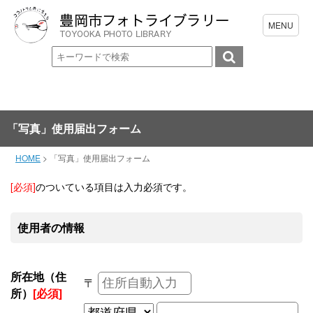
「写真」使用届出フォーム
HOME
>
「写真」使用届出フォーム
[必須]
のついている項目は入力必須です。
使用者の情報
所在地（住
〒
所）
[必須]