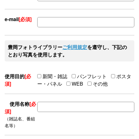
e-mail
[必須]
豊岡フォトライブラリー
ご利用規定
を遵守し、下記の
とおり写真を使用します。
使用目的
[必
新聞・雑誌
パンフレット
ポスタ
須]
ー・パネル
WEB
その他
使用名称
[必
須]
（雑誌名、番組
名等）