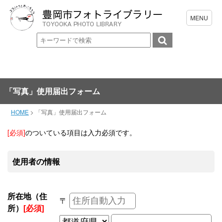
「写真」使用届出フォーム
HOME
>
「写真」使用届出フォーム
[必須]
のついている項目は入力必須です。
使用者の情報
所在地（住
〒
所）
[必須]