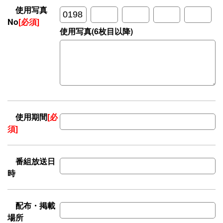
使用写真
No
[必須]
使用写真(6枚目以降)
使用期間
[必
須]
番組放送日
時
配布・掲載
場所