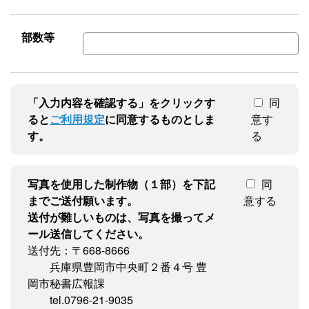
部数等
「入力内容を確認する」をクリックす
同
ると
ご利用規定
に同意するものとしま
意す
す。
る
写真を使用した制作物（１部）を下記
同
までご送付願います。
意する
送付が難しいものは、写真を撮ってメ
ール送信してください。
送付先：〒668-8666
兵庫県豊岡市中央町２番４号 豊
岡市秘書広報課
tel.0796-21-9035