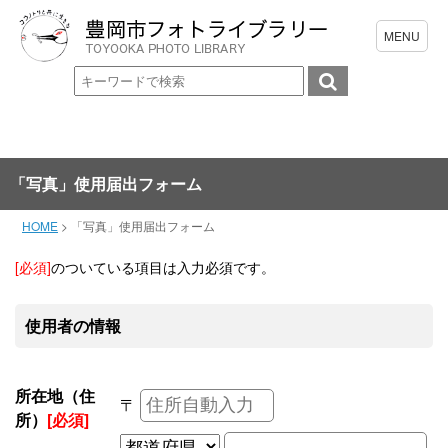
「写真」使用届出フォーム
HOME
>
「写真」使用届出フォーム
[必須]
のついている項目は入力必須です。
使用者の情報
所在地（住
〒
所）
[必須]