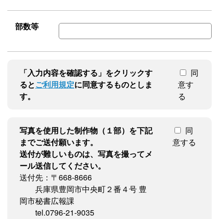
部数等
「入力内容を確認する」をクリックす
同
ると
ご利用規定
に同意するものとしま
意す
す。
る
写真を使用した制作物（１部）を下記
同
までご送付願います。
意する
送付が難しいものは、写真を撮ってメ
ール送信してください。
送付先：〒668-8666
兵庫県豊岡市中央町２番４号 豊
岡市秘書広報課
tel.0796-21-9035