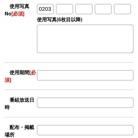
使用写真
No
[必須]
使用写真(6枚目以降)
使用期間
[必
須]
番組放送日
時
配布・掲載
場所