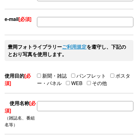
e-mail
[必須]
豊岡フォトライブラリー
ご利用規定
を遵守し、下記の
とおり写真を使用します。
使用目的
[必
新聞・雑誌
パンフレット
ポスタ
須]
ー・パネル
WEB
その他
使用名称
[必
須]
（雑誌名、番組
名等）