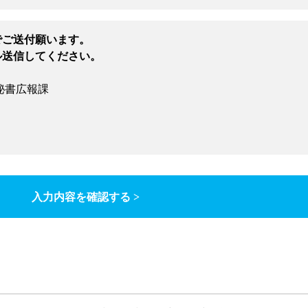
でご送付願います。
ル送信してください。
秘書広報課