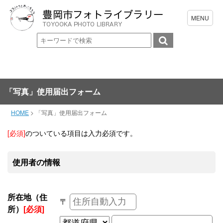
「写真」使用届出フォーム
HOME
>
「写真」使用届出フォーム
[必須]
のついている項目は入力必須です。
使用者の情報
所在地（住
〒
所）
[必須]