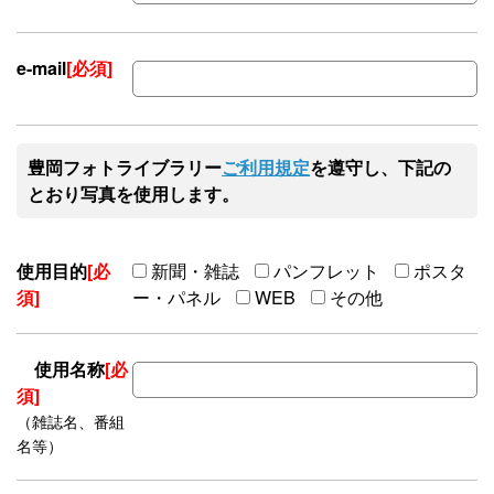
e-mail
[必須]
豊岡フォトライブラリー
ご利用規定
を遵守し、下記の
とおり写真を使用します。
使用目的
[必
新聞・雑誌
パンフレット
ポスタ
須]
ー・パネル
WEB
その他
使用名称
[必
須]
（雑誌名、番組
名等）