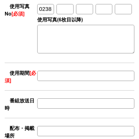
使用写真
No
[必須]
使用写真(6枚目以降)
使用期間
[必
須]
番組放送日
時
配布・掲載
場所