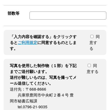
部数等
「入力内容を確認する」をクリックす
同
ると
ご利用規定
に同意するものとしま
意す
す。
る
写真を使用した制作物（１部）を下記
同
までご送付願います。
意する
送付が難しいものは、写真を撮ってメ
ール送信してください。
送付先：〒668-8666
兵庫県豊岡市中央町２番４号 豊
岡市秘書広報課
tel.0796-21-9035