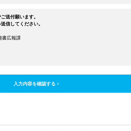
でご送付願います。
ル送信してください。
秘書広報課