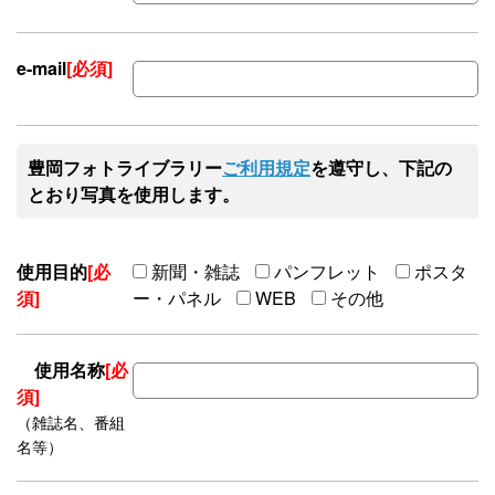
e-mail
[必須]
豊岡フォトライブラリー
ご利用規定
を遵守し、下記の
とおり写真を使用します。
使用目的
[必
新聞・雑誌
パンフレット
ポスタ
須]
ー・パネル
WEB
その他
使用名称
[必
須]
（雑誌名、番組
名等）