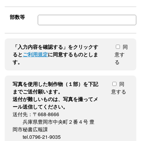
部数等
「入力内容を確認する」をクリックす
同
ると
ご利用規定
に同意するものとしま
意す
す。
る
写真を使用した制作物（１部）を下記
同
までご送付願います。
意する
送付が難しいものは、写真を撮ってメ
ール送信してください。
送付先：〒668-8666
兵庫県豊岡市中央町２番４号 豊
岡市秘書広報課
tel.0796-21-9035