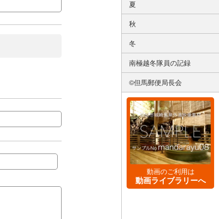
夏
秋
冬
南極越冬隊員の記録
©但馬郵便局長会
動画のご利用は
動画ライブラリーへ