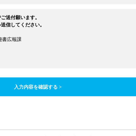
でご送付願います。
ル送信してください。
秘書広報課