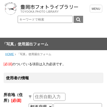
「写真」使用届出フォーム
HOME
>
「写真」使用届出フォーム
[必須]
のついている項目は入力必須です。
使用者の情報
所在地（住
〒
所）
[必須]