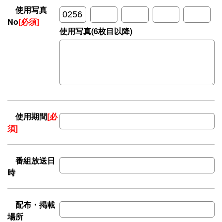
使用写真
No
[必須]
使用写真(6枚目以降)
使用期間
[必
須]
番組放送日
時
配布・掲載
場所