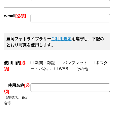
e-mail
[必須]
豊岡フォトライブラリー
ご利用規定
を遵守し、下記の
とおり写真を使用します。
使用目的
[必
新聞・雑誌
パンフレット
ポスタ
須]
ー・パネル
WEB
その他
使用名称
[必
須]
（雑誌名、番組
名等）