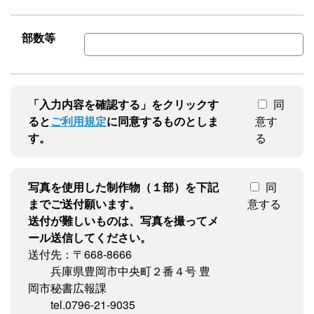
部数等
「入力内容を確認する」をクリックす
同
ると
ご利用規定
に同意するものとしま
意す
す。
る
写真を使用した制作物（１部）を下記
同
までご送付願います。
意する
送付が難しいものは、写真を撮ってメ
ール送信してください。
送付先：〒668-8666
兵庫県豊岡市中央町２番４号 豊
岡市秘書広報課
tel.0796-21-9035