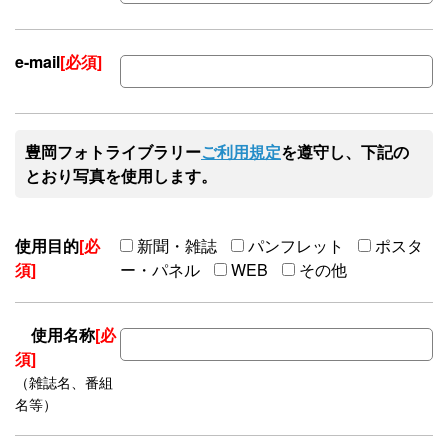
e-mail
[必須]
豊岡フォトライブラリー
ご利用規定
を遵守し、下記の
とおり写真を使用します。
使用目的
[必
新聞・雑誌
パンフレット
ポスタ
須]
ー・パネル
WEB
その他
使用名称
[必
須]
（雑誌名、番組
名等）