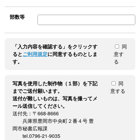
部数等
「入力内容を確認する」をクリックす
同
ると
ご利用規定
に同意するものとしま
意す
す。
る
写真を使用した制作物（１部）を下記
同
までご送付願います。
意する
送付が難しいものは、写真を撮ってメ
ール送信してください。
送付先：〒668-8666
兵庫県豊岡市中央町２番４号 豊
岡市秘書広報課
tel.0796-21-9035