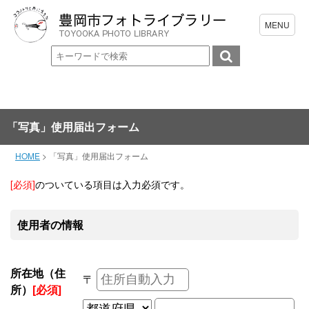
「写真」使用届出フォーム
HOME
>
「写真」使用届出フォーム
[必須]
のついている項目は入力必須です。
使用者の情報
所在地（住
〒
所）
[必須]