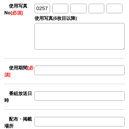
使用写真
No
[必須]
使用写真(6枚目以降)
使用期間
[必
須]
番組放送日
時
配布・掲載
場所