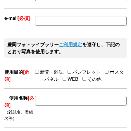
e-mail
[必須]
豊岡フォトライブラリー
ご利用規定
を遵守し、下記の
とおり写真を使用します。
使用目的
[必
新聞・雑誌
パンフレット
ポスタ
須]
ー・パネル
WEB
その他
使用名称
[必
須]
（雑誌名、番組
名等）