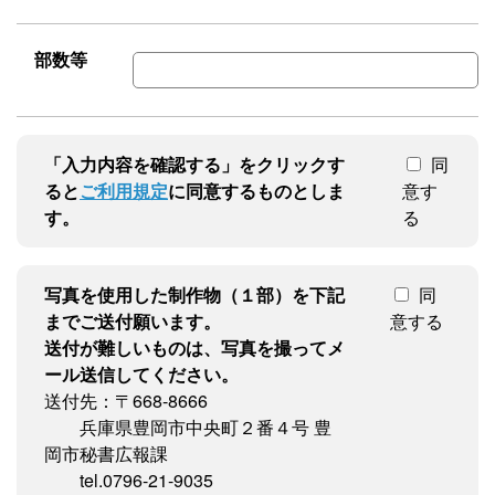
部数等
「入力内容を確認する」をクリックす
同
ると
ご利用規定
に同意するものとしま
意す
す。
る
写真を使用した制作物（１部）を下記
同
までご送付願います。
意する
送付が難しいものは、写真を撮ってメ
ール送信してください。
送付先：〒668-8666
兵庫県豊岡市中央町２番４号 豊
岡市秘書広報課
tel.0796-21-9035