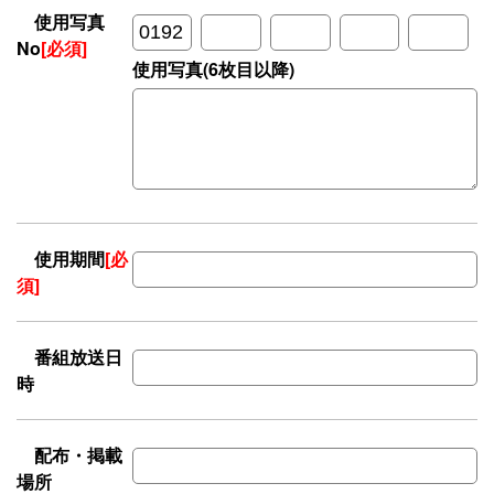
使用写真
No
[必須]
使用写真(6枚目以降)
使用期間
[必
須]
番組放送日
時
配布・掲載
場所