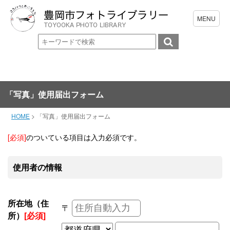
「写真」使用届出フォーム
HOME
>
「写真」使用届出フォーム
[必須]
のついている項目は入力必須です。
使用者の情報
所在地（住
〒
所）
[必須]