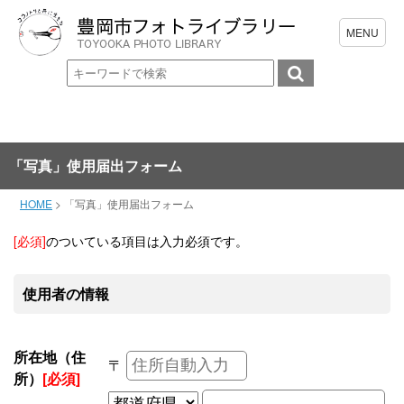
「写真」使用届出フォーム
HOME
>
「写真」使用届出フォーム
[必須]
のついている項目は入力必須です。
使用者の情報
所在地（住
〒
所）
[必須]