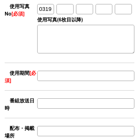
使用写真
No
[必須]
使用写真(6枚目以降)
使用期間
[必
須]
番組放送日
時
配布・掲載
場所