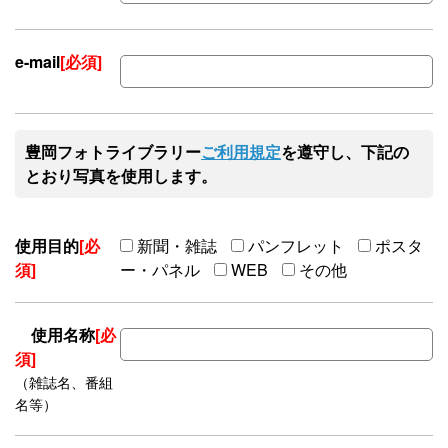
e-mail
[必須]
豊岡フォトライブラリー
ご利用規定
を遵守し、下記の
とおり写真を使用します。
使用目的
[必
新聞・雑誌
パンフレット
ポスタ
須]
ー・パネル
WEB
その他
使用名称
[必
須]
（雑誌名、番組
名等）