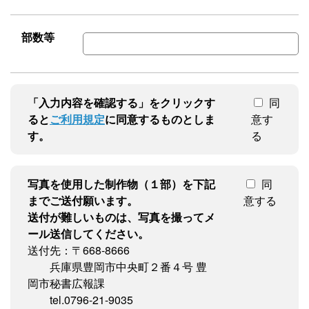
部数等
「入力内容を確認する」をクリックす
同
ると
ご利用規定
に同意するものとしま
意す
す。
る
写真を使用した制作物（１部）を下記
同
までご送付願います。
意する
送付が難しいものは、写真を撮ってメ
ール送信してください。
送付先：〒668-8666
兵庫県豊岡市中央町２番４号 豊
岡市秘書広報課
tel.0796-21-9035