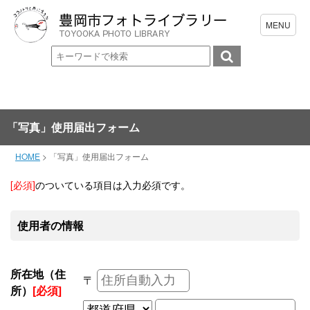
「写真」使用届出フォーム
HOME
>
「写真」使用届出フォーム
[必須]
のついている項目は入力必須です。
使用者の情報
所在地（住
〒
所）
[必須]