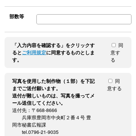
部数等
「入力内容を確認する」をクリックす
同
ると
ご利用規定
に同意するものとしま
意す
す。
る
写真を使用した制作物（１部）を下記
同
までご送付願います。
意する
送付が難しいものは、写真を撮ってメ
ール送信してください。
送付先：〒668-8666
兵庫県豊岡市中央町２番４号 豊
岡市秘書広報課
tel.0796-21-9035