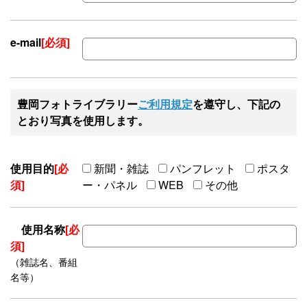
e-mail
[必須]
豊岡フォトライブラリー
ご利用規定
を遵守し、下記の
とおり写真を使用します。
使用目的
[必
新聞・雑誌
パンフレット
ポスタ
須]
ー・パネル
WEB
その他
使用名称
[必
須]
（雑誌名、番組
名等）