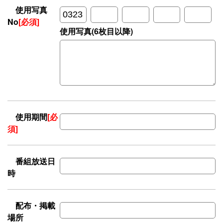
使用写真
No
[必須]
使用写真(6枚目以降)
使用期間
[必
須]
番組放送日
時
配布・掲載
場所