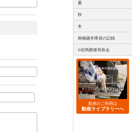
夏
秋
冬
南極越冬隊員の記録
©但馬郵便局長会
動画のご利用は
動画ライブラリーへ