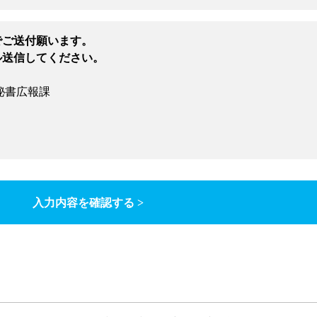
でご送付願います。
ル送信してください。
秘書広報課