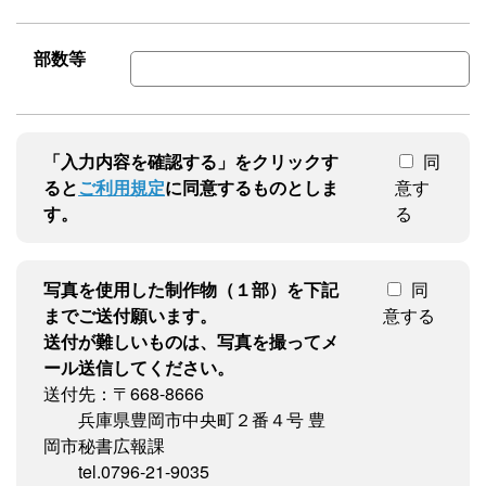
部数等
「入力内容を確認する」をクリックす
同
ると
ご利用規定
に同意するものとしま
意す
す。
る
写真を使用した制作物（１部）を下記
同
までご送付願います。
意する
送付が難しいものは、写真を撮ってメ
ール送信してください。
送付先：〒668-8666
兵庫県豊岡市中央町２番４号 豊
岡市秘書広報課
tel.0796-21-9035