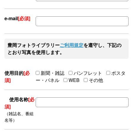
e-mail
[必須]
豊岡フォトライブラリー
ご利用規定
を遵守し、下記の
とおり写真を使用します。
使用目的
[必
新聞・雑誌
パンフレット
ポスタ
須]
ー・パネル
WEB
その他
使用名称
[必
須]
（雑誌名、番組
名等）