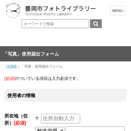
「写真」使用届出フォーム
HOME
>
「写真」使用届出フォーム
[必須]
のついている項目は入力必須です。
使用者の情報
所在地（住
〒
所）
[必須]