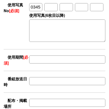
使用写真
No
[必須]
使用写真(6枚目以降)
使用期間
[必
須]
番組放送日
時
配布・掲載
場所