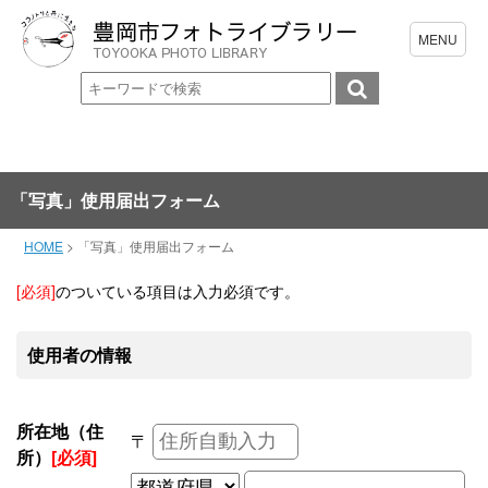
「写真」使用届出フォーム
HOME
>
「写真」使用届出フォーム
[必須]
のついている項目は入力必須です。
使用者の情報
所在地（住
〒
所）
[必須]