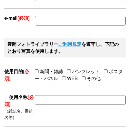
e-mail
[必須]
豊岡フォトライブラリー
ご利用規定
を遵守し、下記の
とおり写真を使用します。
使用目的
[必
新聞・雑誌
パンフレット
ポスタ
須]
ー・パネル
WEB
その他
使用名称
[必
須]
（雑誌名、番組
名等）