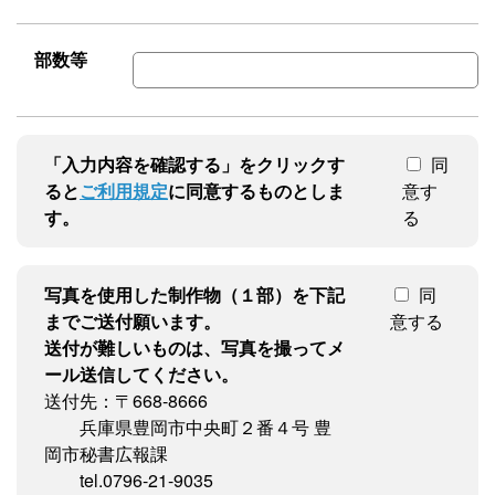
部数等
「入力内容を確認する」をクリックす
同
ると
ご利用規定
に同意するものとしま
意す
す。
る
写真を使用した制作物（１部）を下記
同
までご送付願います。
意する
送付が難しいものは、写真を撮ってメ
ール送信してください。
送付先：〒668-8666
兵庫県豊岡市中央町２番４号 豊
岡市秘書広報課
tel.0796-21-9035