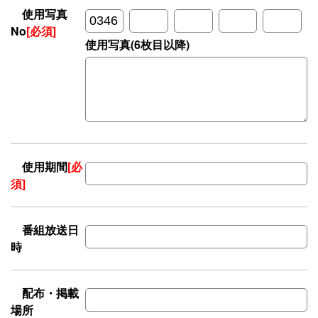
使用写真
No
[必須]
使用写真(6枚目以降)
使用期間
[必
須]
番組放送日
時
配布・掲載
場所