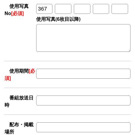
使用写真
No
[必須]
使用写真(6枚目以降)
使用期間
[必
須]
番組放送日
時
配布・掲載
場所