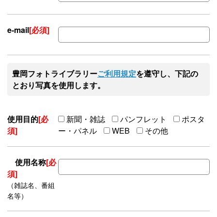
e-mail
[必須]
豊岡フォトライブラリー
ご利用規定
を遵守し、下記の
とおり写真を使用します。
使用目的
[必
新聞・雑誌
パンフレット
ポスタ
須]
ー・パネル
WEB
その他
使用名称
[必
須]
（雑誌名、番組
名等）