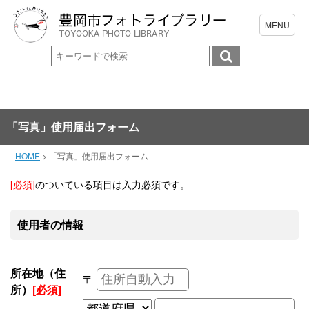
「写真」使用届出フォーム
HOME
>
「写真」使用届出フォーム
[必須]
のついている項目は入力必須です。
使用者の情報
所在地（住
〒
所）
[必須]