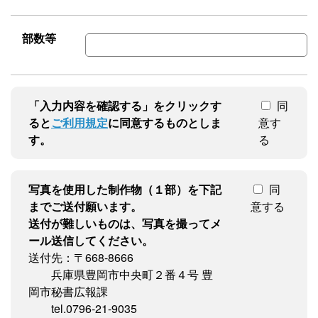
部数等
「入力内容を確認する」をクリックす
同
ると
ご利用規定
に同意するものとしま
意す
す。
る
写真を使用した制作物（１部）を下記
同
までご送付願います。
意する
送付が難しいものは、写真を撮ってメ
ール送信してください。
送付先：〒668-8666
兵庫県豊岡市中央町２番４号 豊
岡市秘書広報課
tel.0796-21-9035