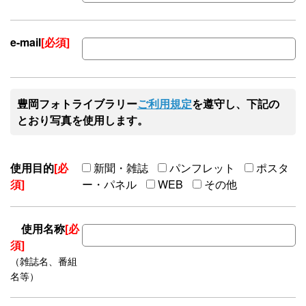
e-mail
[必須]
豊岡フォトライブラリー
ご利用規定
を遵守し、下記の
とおり写真を使用します。
使用目的
[必
新聞・雑誌
パンフレット
ポスタ
須]
ー・パネル
WEB
その他
使用名称
[必
須]
（雑誌名、番組
名等）