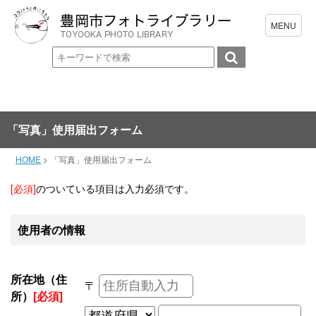
「写真」使用届出フォーム
HOME
>
「写真」使用届出フォーム
[必須]
のついている項目は入力必須です。
使用者の情報
所在地（住
〒
所）
[必須]