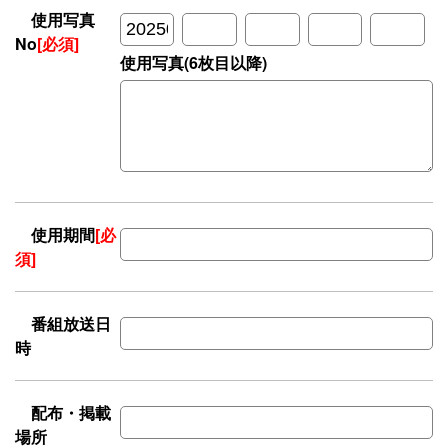
使用写真
No
[必須]
使用写真(6枚目以降)
使用期間
[必
須]
番組放送日
時
配布・掲載
場所