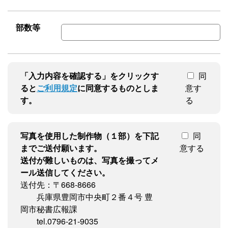
部数等
「入力内容を確認する」をクリックす
同
ると
ご利用規定
に同意するものとしま
意す
す。
る
写真を使用した制作物（１部）を下記
同
までご送付願います。
意する
送付が難しいものは、写真を撮ってメ
ール送信してください。
送付先：〒668-8666
兵庫県豊岡市中央町２番４号 豊
岡市秘書広報課
tel.0796-21-9035