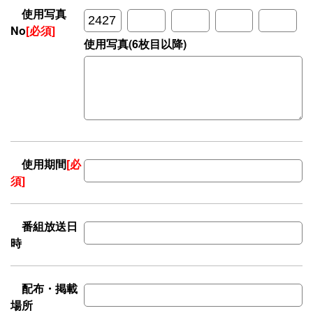
使用写真
No
[必須]
使用写真(6枚目以降)
使用期間
[必
須]
番組放送日
時
配布・掲載
場所