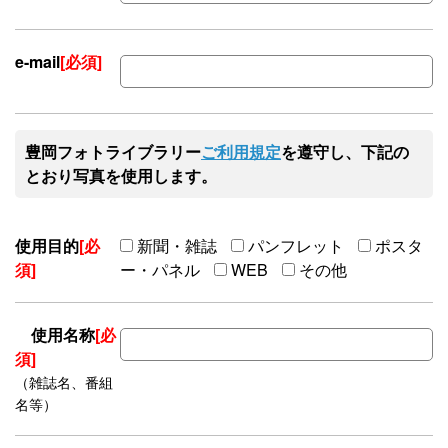
e-mail
[必須]
豊岡フォトライブラリー
ご利用規定
を遵守し、下記の
とおり写真を使用します。
使用目的
[必
新聞・雑誌
パンフレット
ポスタ
須]
ー・パネル
WEB
その他
使用名称
[必
須]
（雑誌名、番組
名等）