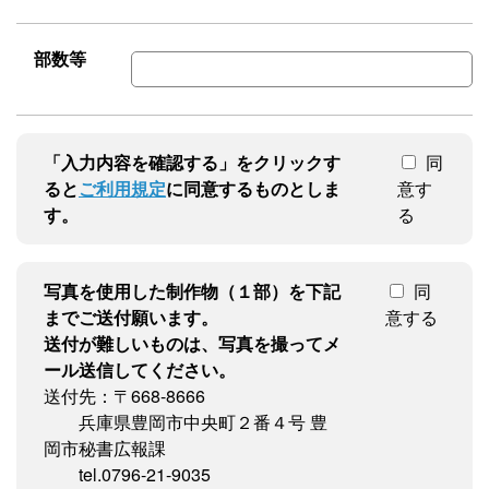
部数等
「入力内容を確認する」をクリックす
同
ると
ご利用規定
に同意するものとしま
意す
す。
る
写真を使用した制作物（１部）を下記
同
までご送付願います。
意する
送付が難しいものは、写真を撮ってメ
ール送信してください。
送付先：〒668-8666
兵庫県豊岡市中央町２番４号 豊
岡市秘書広報課
tel.0796-21-9035