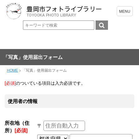
「写真」使用届出フォーム
HOME
>
「写真」使用届出フォーム
[必須]
のついている項目は入力必須です。
使用者の情報
所在地（住
〒
所）
[必須]