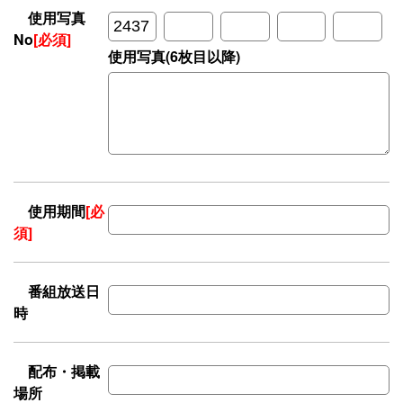
使用写真
No
[必須]
使用写真(6枚目以降)
使用期間
[必
須]
番組放送日
時
配布・掲載
場所