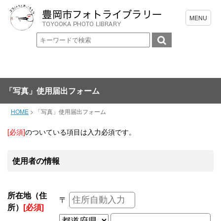
「写真」使用届出フォーム
HOME
>
「写真」使用届出フォーム
[必須]
のついている項目は入力必須です。
使用者の情報
所在地（住
〒
所）
[必須]