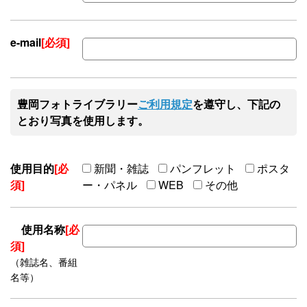
e-mail
[必須]
豊岡フォトライブラリー
ご利用規定
を遵守し、下記の
とおり写真を使用します。
使用目的
[必
新聞・雑誌
パンフレット
ポスタ
須]
ー・パネル
WEB
その他
使用名称
[必
須]
（雑誌名、番組
名等）