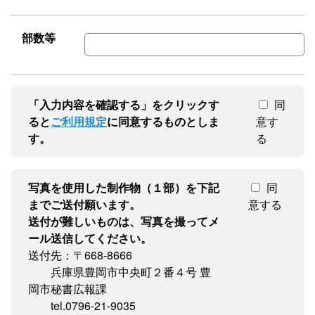
部数等
「入力内容を確認する」をクリックす
同
ると
ご利用規定
に同意するものとしま
意す
す。
る
写真を使用した制作物（１部）を下記
同
までご送付願います。
意する
送付が難しいものは、写真を撮ってメ
ール送信してください。
送付先：〒668-8666
兵庫県豊岡市中央町２番４号 豊
岡市秘書広報課
tel.0796-21-9035