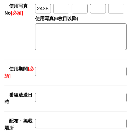
使用写真
No
[必須]
使用写真(6枚目以降)
使用期間
[必
須]
番組放送日
時
配布・掲載
場所