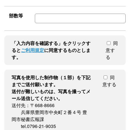
部数等
「入力内容を確認する」をクリックす
同
ると
ご利用規定
に同意するものとしま
意す
す。
る
写真を使用した制作物（１部）を下記
同
までご送付願います。
意する
送付が難しいものは、写真を撮ってメ
ール送信してください。
送付先：〒668-8666
兵庫県豊岡市中央町２番４号 豊
岡市秘書広報課
tel.0796-21-9035