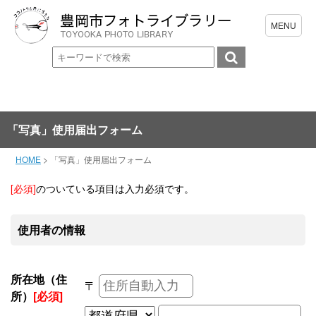
「写真」使用届出フォーム
HOME
>
「写真」使用届出フォーム
[必須]
のついている項目は入力必須です。
使用者の情報
所在地（住
〒
所）
[必須]