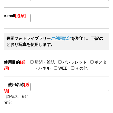
e-mail
[必須]
豊岡フォトライブラリー
ご利用規定
を遵守し、下記の
とおり写真を使用します。
使用目的
[必
新聞・雑誌
パンフレット
ポスタ
須]
ー・パネル
WEB
その他
使用名称
[必
須]
（雑誌名、番組
名等）