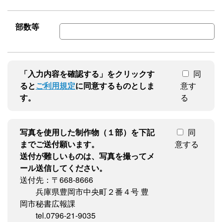
部数等
「入力内容を確認する」をクリックす
同
ると
ご利用規定
に同意するものとしま
意す
す。
る
写真を使用した制作物（１部）を下記
同
までご送付願います。
意する
送付が難しいものは、写真を撮ってメ
ール送信してください。
送付先：〒668-8666
兵庫県豊岡市中央町２番４号 豊
岡市秘書広報課
tel.0796-21-9035