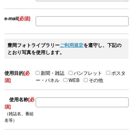
e-mail
[必須]
豊岡フォトライブラリー
ご利用規定
を遵守し、下記の
とおり写真を使用します。
使用目的
[必
新聞・雑誌
パンフレット
ポスタ
須]
ー・パネル
WEB
その他
使用名称
[必
須]
（雑誌名、番組
名等）