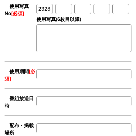
使用写真
No
[必須]
使用写真(6枚目以降)
使用期間
[必
須]
番組放送日
時
配布・掲載
場所