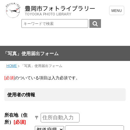
「写真」使用届出フォーム
HOME
>
「写真」使用届出フォーム
[必須]
のついている項目は入力必須です。
使用者の情報
所在地（住
〒
所）
[必須]