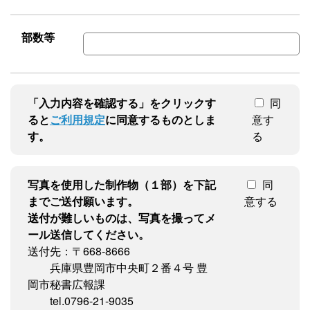
部数等
「入力内容を確認する」をクリックす
同
ると
ご利用規定
に同意するものとしま
意す
す。
る
写真を使用した制作物（１部）を下記
同
までご送付願います。
意する
送付が難しいものは、写真を撮ってメ
ール送信してください。
送付先：〒668-8666
兵庫県豊岡市中央町２番４号 豊
岡市秘書広報課
tel.0796-21-9035