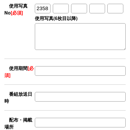
使用写真
No
[必須]
使用写真(6枚目以降)
使用期間
[必
須]
番組放送日
時
配布・掲載
場所