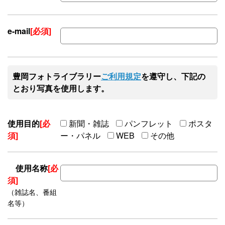
e-mail
[必須]
豊岡フォトライブラリー
ご利用規定
を遵守し、下記の
とおり写真を使用します。
使用目的
[必
新聞・雑誌
パンフレット
ポスタ
須]
ー・パネル
WEB
その他
使用名称
[必
須]
（雑誌名、番組
名等）