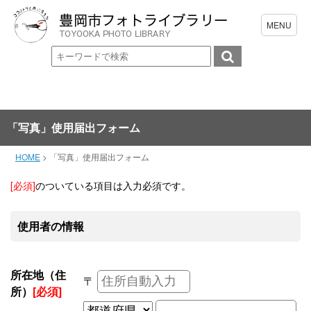
「写真」使用届出フォーム
HOME
>
「写真」使用届出フォーム
[必須]
のついている項目は入力必須です。
使用者の情報
所在地（住
〒
所）
[必須]