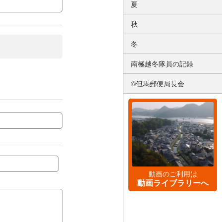
夏
秋
冬
南極越冬隊員の記録
©但馬郵便局長会
動画のご利用は
動画ライブラリーへ