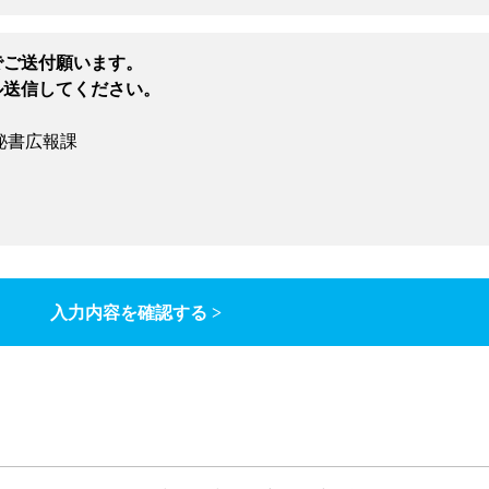
でご送付願います。
ル送信してください。
秘書広報課