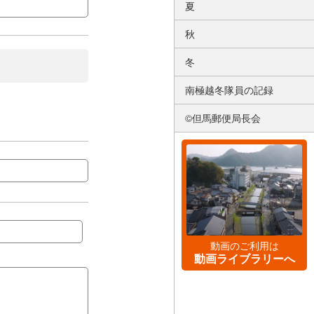
夏
秋
冬
南極越冬隊員の記録
©但馬郵便局長会
動画のご利用は
動画ライブラリーへ