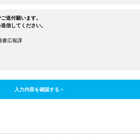
でご送付願います。
ル送信してください。
秘書広報課