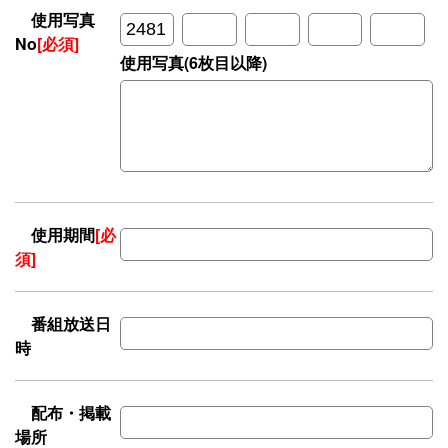
使用写真
No
[必須]
使用写真(6枚目以降)
使用期間
[必
須]
番組放送日
時
配布・掲載
場所