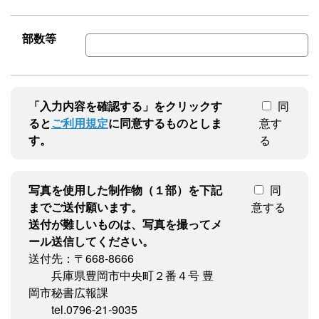
部数等
「入力内容を確認する」をクリックす
同
ると
ご利用規定
に同意するものとしま
意す
す。
る
写真を使用した制作物（１部）を下記
同
までご送付願います。
意する
送付が難しいものは、写真を撮ってメ
ール送信してください。
送付先：〒668-8666
兵庫県豊岡市中央町２番４号 豊
岡市秘書広報課
tel.0796-21-9035