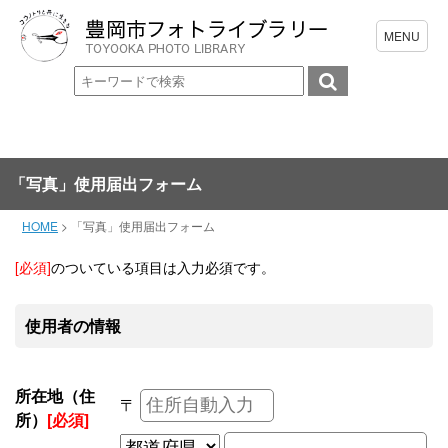
「写真」使用届出フォーム
HOME
>
「写真」使用届出フォーム
[必須]
のついている項目は入力必須です。
使用者の情報
所在地（住
〒
所）
[必須]