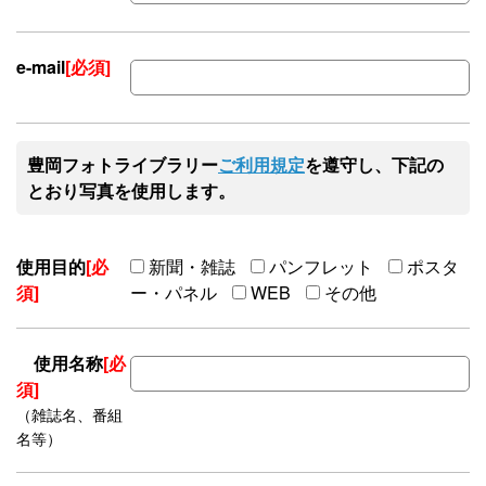
e-mail
[必須]
豊岡フォトライブラリー
ご利用規定
を遵守し、下記の
とおり写真を使用します。
使用目的
[必
新聞・雑誌
パンフレット
ポスタ
須]
ー・パネル
WEB
その他
使用名称
[必
須]
（雑誌名、番組
名等）