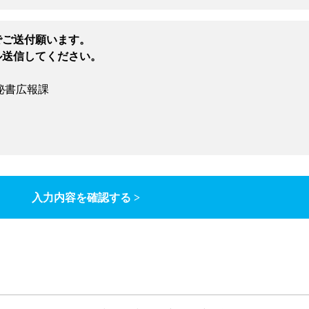
でご送付願います。
ル送信してください。
秘書広報課