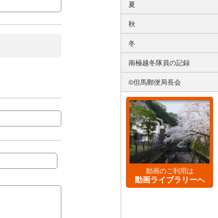
夏
秋
冬
南極越冬隊員の記録
©但馬郵便局長会
動画のご利用は
動画ライブラリーへ