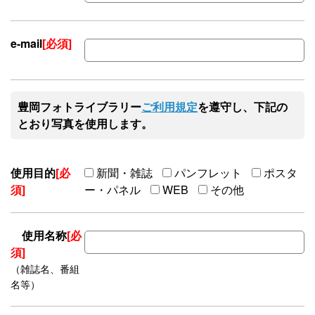
e-mail
[必須]
豊岡フォトライブラリー
ご利用規定
を遵守し、下記の
とおり写真を使用します。
使用目的
[必
新聞・雑誌
パンフレット
ポスタ
須]
ー・パネル
WEB
その他
使用名称
[必
須]
（雑誌名、番組
名等）