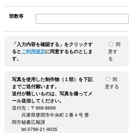
部数等
「入力内容を確認する」をクリックす
同
ると
ご利用規定
に同意するものとしま
意す
す。
る
写真を使用した制作物（１部）を下記
同
までご送付願います。
意する
送付が難しいものは、写真を撮ってメ
ール送信してください。
送付先：〒668-8666
兵庫県豊岡市中央町２番４号 豊
岡市秘書広報課
tel.0796-21-9035