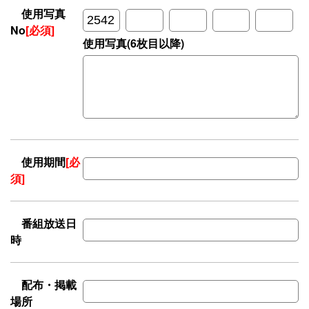
使用写真
No
[必須]
使用写真(6枚目以降)
使用期間
[必
須]
番組放送日
時
配布・掲載
場所