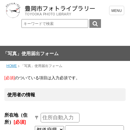
「写真」使用届出フォーム
HOME
>
「写真」使用届出フォーム
[必須]
のついている項目は入力必須です。
使用者の情報
所在地（住
〒
所）
[必須]