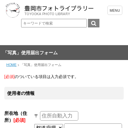
「写真」使用届出フォーム
HOME
>
「写真」使用届出フォーム
[必須]
のついている項目は入力必須です。
使用者の情報
所在地（住
〒
所）
[必須]