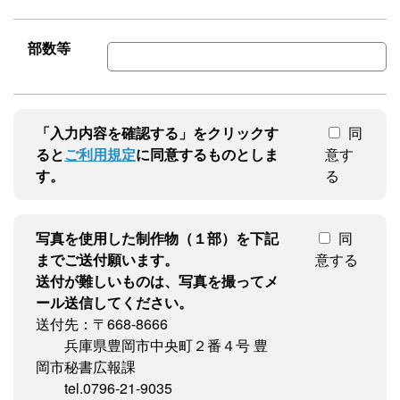
部数等
「入力内容を確認する」をクリックす
同
ると
ご利用規定
に同意するものとしま
意す
す。
る
写真を使用した制作物（１部）を下記
同
までご送付願います。
意する
送付が難しいものは、写真を撮ってメ
ール送信してください。
送付先：〒668-8666
兵庫県豊岡市中央町２番４号 豊
岡市秘書広報課
tel.0796-21-9035