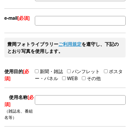
e-mail
[必須]
豊岡フォトライブラリー
ご利用規定
を遵守し、下記の
とおり写真を使用します。
使用目的
[必
新聞・雑誌
パンフレット
ポスタ
須]
ー・パネル
WEB
その他
使用名称
[必
須]
（雑誌名、番組
名等）