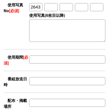
使用写真
No
[必須]
使用写真(6枚目以降)
使用期間
[必
須]
番組放送日
時
配布・掲載
場所