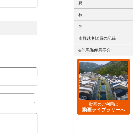
夏
秋
冬
南極越冬隊員の記録
©但馬郵便局長会
動画のご利用は
動画ライブラリーへ