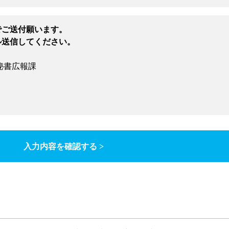
でご送付願います。
ル送信してください。
秘書広報課