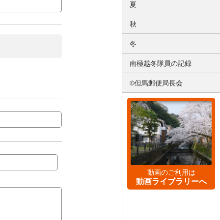
夏
秋
冬
南極越冬隊員の記録
©但馬郵便局長会
動画のご利用は
動画ライブラリーへ