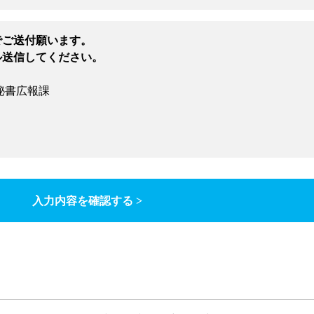
でご送付願います。
ル送信してください。
秘書広報課