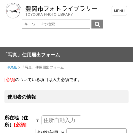
「写真」使用届出フォーム
HOME
>
「写真」使用届出フォーム
[必須]
のついている項目は入力必須です。
使用者の情報
所在地（住
〒
所）
[必須]