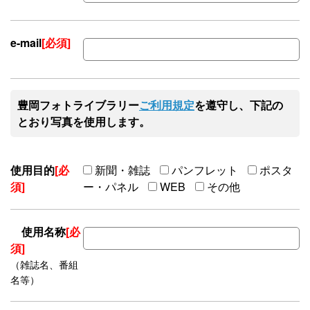
e-mail
[必須]
豊岡フォトライブラリー
ご利用規定
を遵守し、下記の
とおり写真を使用します。
使用目的
[必
新聞・雑誌
パンフレット
ポスタ
須]
ー・パネル
WEB
その他
使用名称
[必
須]
（雑誌名、番組
名等）