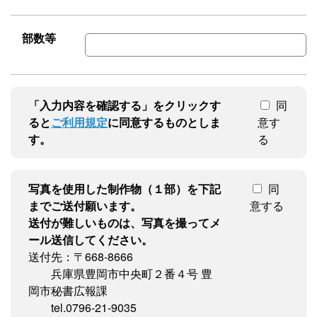
部数等
「入力内容を確認する」をクリックす
同
ると
ご利用規定
に同意するものとしま
意す
す。
る
写真を使用した制作物（１部）を下記
同
までご送付願います。
意する
送付が難しいものは、写真を撮ってメ
ール送信してください。
送付先：〒668-8666
兵庫県豊岡市中央町２番４号 豊
岡市秘書広報課
tel.0796-21-9035