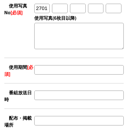
使用写真
No
[必須]
使用写真(6枚目以降)
使用期間
[必
須]
番組放送日
時
配布・掲載
場所