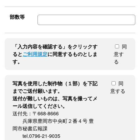
部数等
「入力内容を確認する」をクリックす
同
ると
ご利用規定
に同意するものとしま
意す
す。
る
写真を使用した制作物（１部）を下記
同
までご送付願います。
意する
送付が難しいものは、写真を撮ってメ
ール送信してください。
送付先：〒668-8666
兵庫県豊岡市中央町２番４号 豊
岡市秘書広報課
tel.0796-21-9035