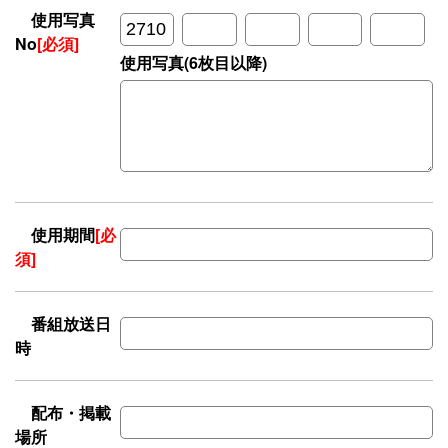
使用写真
No
[必須]
使用写真(6枚目以降)
使用期間
[必
須]
番組放送日
時
配布・掲載
場所