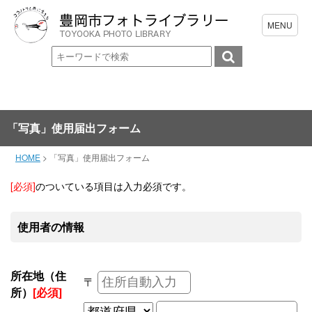
「写真」使用届出フォーム
HOME
>
「写真」使用届出フォーム
[必須]
のついている項目は入力必須です。
使用者の情報
所在地（住
〒
所）
[必須]