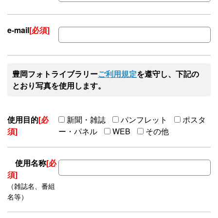
e-mail
[必須]
豊岡フォトライブラリー
ご利用規定
を遵守し、下記の
とおり写真を使用します。
使用目的
[必
新聞・雑誌
パンフレット
ポスタ
須]
ー・パネル
WEB
その他
使用名称
[必
須]
（雑誌名、番組
名等）