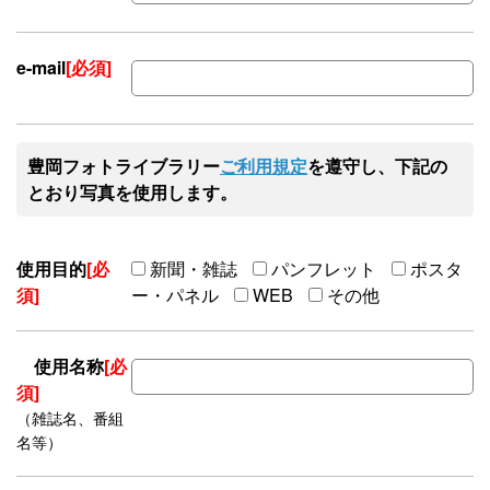
e-mail
[必須]
豊岡フォトライブラリー
ご利用規定
を遵守し、下記の
とおり写真を使用します。
使用目的
[必
新聞・雑誌
パンフレット
ポスタ
須]
ー・パネル
WEB
その他
使用名称
[必
須]
（雑誌名、番組
名等）