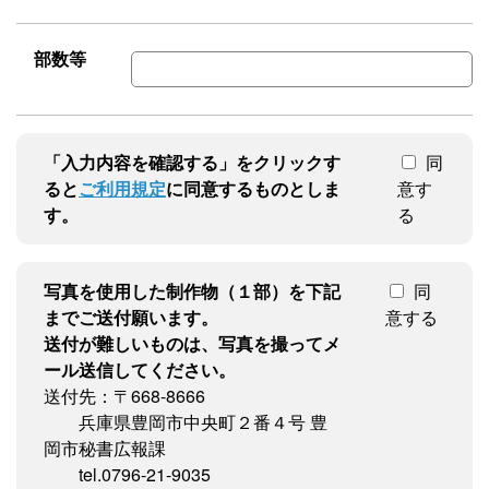
部数等
「入力内容を確認する」をクリックす
同
ると
ご利用規定
に同意するものとしま
意す
す。
る
写真を使用した制作物（１部）を下記
同
までご送付願います。
意する
送付が難しいものは、写真を撮ってメ
ール送信してください。
送付先：〒668-8666
兵庫県豊岡市中央町２番４号 豊
岡市秘書広報課
tel.0796-21-9035