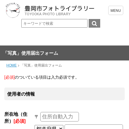
「写真」使用届出フォーム
HOME
>
「写真」使用届出フォーム
[必須]
のついている項目は入力必須です。
使用者の情報
所在地（住
〒
所）
[必須]