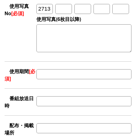
使用写真
No
[必須]
使用写真(6枚目以降)
使用期間
[必
須]
番組放送日
時
配布・掲載
場所