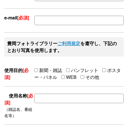
e-mail
[必須]
豊岡フォトライブラリー
ご利用規定
を遵守し、下記の
とおり写真を使用します。
使用目的
[必
新聞・雑誌
パンフレット
ポスタ
須]
ー・パネル
WEB
その他
使用名称
[必
須]
（雑誌名、番組
名等）