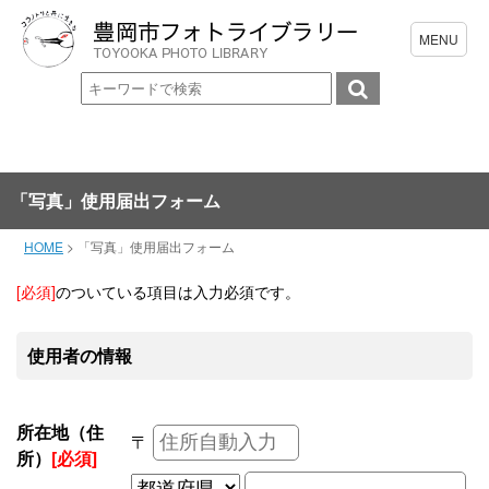
「写真」使用届出フォーム
HOME
>
「写真」使用届出フォーム
[必須]
のついている項目は入力必須です。
使用者の情報
所在地（住
〒
所）
[必須]