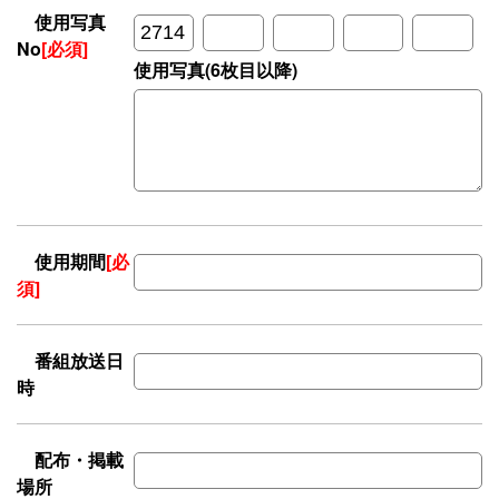
使用写真
No
[必須]
使用写真(6枚目以降)
使用期間
[必
須]
番組放送日
時
配布・掲載
場所