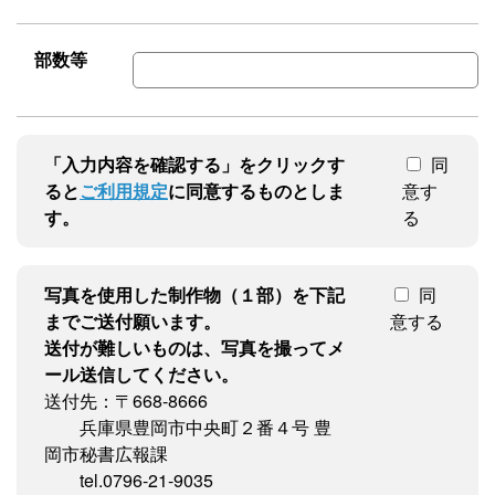
部数等
「入力内容を確認する」をクリックす
同
ると
ご利用規定
に同意するものとしま
意す
す。
る
写真を使用した制作物（１部）を下記
同
までご送付願います。
意する
送付が難しいものは、写真を撮ってメ
ール送信してください。
送付先：〒668-8666
兵庫県豊岡市中央町２番４号 豊
岡市秘書広報課
tel.0796-21-9035