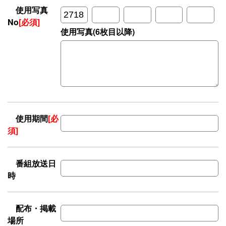
使用写真
No
[必須]
使用写真(6枚目以降)
使用期間
[必
須]
番組放送日
時
配布・掲載
場所