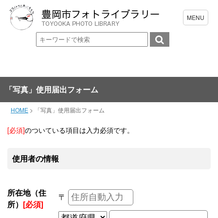
「写真」使用届出フォーム
HOME
>
「写真」使用届出フォーム
[必須]
のついている項目は入力必須です。
使用者の情報
所在地（住
〒
所）
[必須]