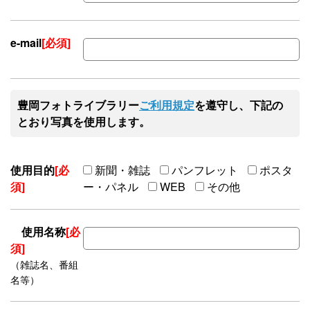
e-mail
[必須]
豊岡フォトライブラリー
ご利用規定
を遵守し、下記の
とおり写真を使用します。
使用目的
[必
新聞・雑誌
パンフレット
ポスタ
須]
ー・パネル
WEB
その他
使用名称
[必
須]
（雑誌名、番組
名等）