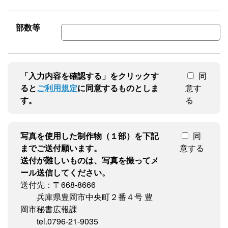
部数等
「入力内容を確認する」をクリックす
同
ると
ご利用規定
に同意するものとしま
意す
す。
る
写真を使用した制作物（１部）を下記
同
までご送付願います。
意する
送付が難しいものは、写真を撮ってメ
ール送信してください。
送付先：〒668-8666
兵庫県豊岡市中央町２番４号 豊
岡市秘書広報課
tel.0796-21-9035