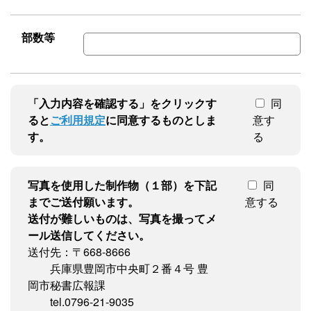
部数等
「入力内容を確認する」をクリックす
同
ると
ご利用規定
に同意するものとしま
意す
す。
る
写真を使用した制作物（１部）を下記
同
までご送付願います。
意する
送付が難しいものは、写真を撮ってメ
ール送信してください。
送付先：〒668-8666
兵庫県豊岡市中央町２番４号 豊
岡市秘書広報課
tel.0796-21-9035