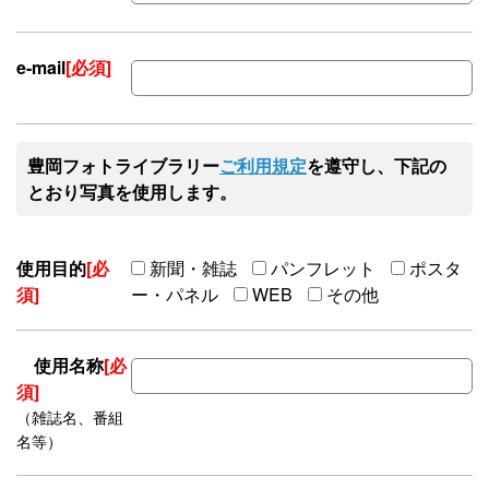
e-mail
[必須]
豊岡フォトライブラリー
ご利用規定
を遵守し、下記の
とおり写真を使用します。
使用目的
[必
新聞・雑誌
パンフレット
ポスタ
須]
ー・パネル
WEB
その他
使用名称
[必
須]
（雑誌名、番組
名等）