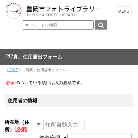
「写真」使用届出フォーム
HOME
>
「写真」使用届出フォーム
[必須]
のついている項目は入力必須です。
使用者の情報
所在地（住
〒
所）
[必須]