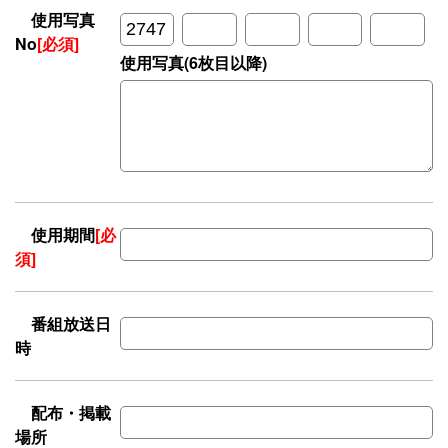
使用写真
No
[必須]
使用写真(6枚目以降)
使用期間
[必
須]
番組放送日
時
配布・掲載
場所