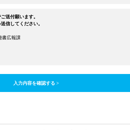
でご送付願います。
ル送信してください。
秘書広報課