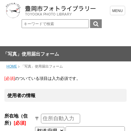
「写真」使用届出フォーム
HOME
>
「写真」使用届出フォーム
[必須]
のついている項目は入力必須です。
使用者の情報
所在地（住
〒
所）
[必須]