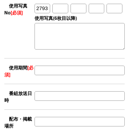
使用写真
No
[必須]
使用写真(6枚目以降)
使用期間
[必
須]
番組放送日
時
配布・掲載
場所