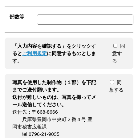
部数等
「入力内容を確認する」をクリックす
同
ると
ご利用規定
に同意するものとしま
意す
す。
る
写真を使用した制作物（１部）を下記
同
までご送付願います。
意する
送付が難しいものは、写真を撮ってメ
ール送信してください。
送付先：〒668-8666
兵庫県豊岡市中央町２番４号 豊
岡市秘書広報課
tel.0796-21-9035