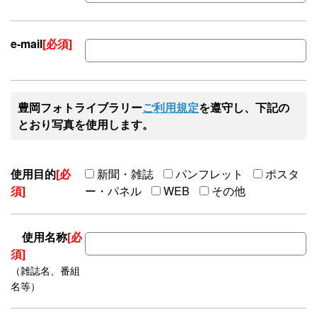
e-mail
[必須]
豊岡フォトライブラリー
ご利用規定
を遵守し、下記の
とおり写真を使用します。
使用目的
[必
新聞・雑誌
パンフレット
ポスタ
須]
ー・パネル
WEB
その他
使用名称
[必
須]
（雑誌名、番組
名等）