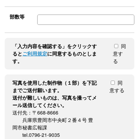
部数等
「入力内容を確認する」をクリックす
同
ると
ご利用規定
に同意するものとしま
意す
す。
る
写真を使用した制作物（１部）を下記
同
までご送付願います。
意する
送付が難しいものは、写真を撮ってメ
ール送信してください。
送付先：〒668-8666
兵庫県豊岡市中央町２番４号 豊
岡市秘書広報課
tel.0796-21-9035