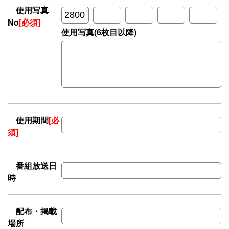
使用写真
No
[必須]
使用写真(6枚目以降)
使用期間
[必
須]
番組放送日
時
配布・掲載
場所