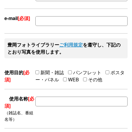
e-mail
[必須]
豊岡フォトライブラリー
ご利用規定
を遵守し、下記の
とおり写真を使用します。
使用目的
[必
新聞・雑誌
パンフレット
ポスタ
須]
ー・パネル
WEB
その他
使用名称
[必
須]
（雑誌名、番組
名等）