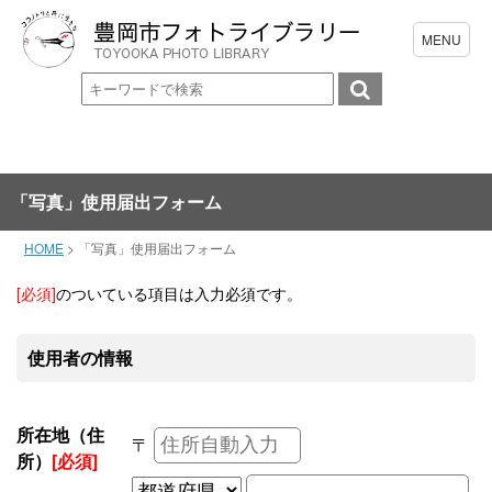
「写真」使用届出フォーム
HOME
>
「写真」使用届出フォーム
[必須]
のついている項目は入力必須です。
使用者の情報
所在地（住
〒
所）
[必須]