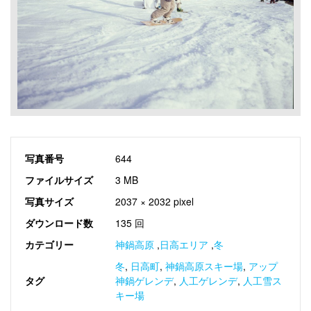
写真番号
644
ファイルサイズ
3 MB
写真サイズ
2037 × 2032 pixel
ダウンロード数
135 回
カテゴリー
神鍋高原
,
日高エリア
,
冬
冬
,
日高町
,
神鍋高原スキー場
,
アップ
タグ
神鍋ゲレンデ
,
人工ゲレンデ
,
人工雪ス
キー場