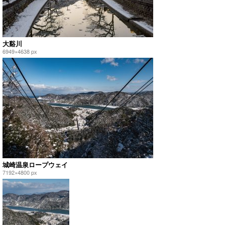
大谿川
6949×4638 px
城崎温泉ロープウェイ
7192×4800 px