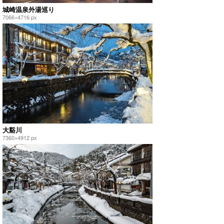
城崎温泉外湯巡り
7066×4716 px
大谿川
7360×4912 px