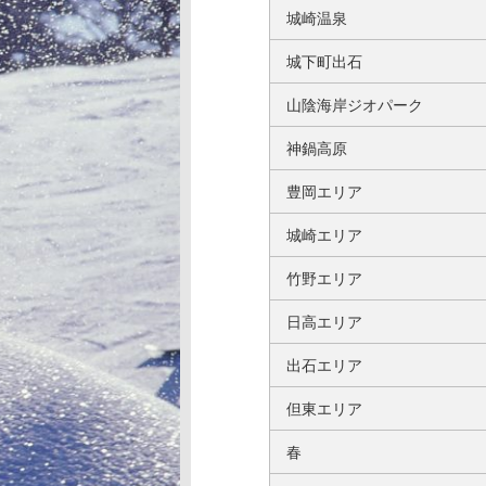
城崎温泉
城下町出石
山陰海岸ジオパーク
神鍋高原
豊岡エリア
城崎エリア
竹野エリア
日高エリア
出石エリア
但東エリア
春