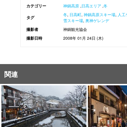
カテゴリー
神鍋高原
,
日高エリア
,
冬
冬
,
日高町
,
神鍋高原スキー場
,
人工
タグ
雪スキー場
,
奥神ゲレンデ
撮影者
神鍋観光協会
撮影日時
2008年 01月 24日 (木)
関連