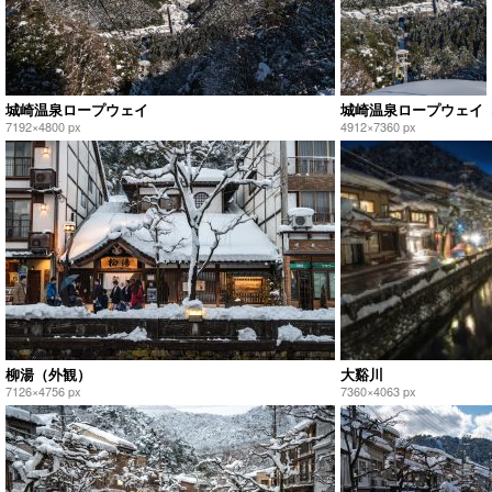
城崎温泉ロープウェイ
城崎温泉ロープウェイ
7192×4800 px
4912×7360 px
柳湯（外観）
大谿川
7126×4756 px
7360×4063 px