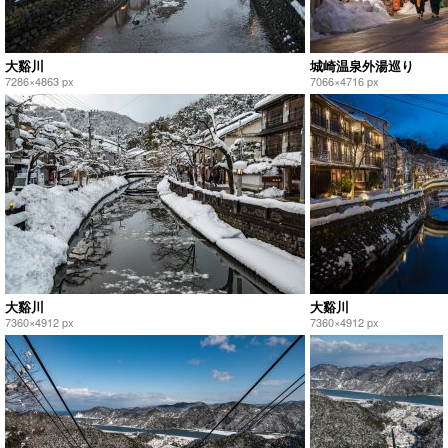
大谿川
城崎温泉外湯巡り
7286×4863 px
7066×4716 px
大谿川
大谿川
7360×4912 px
7360×4912 px