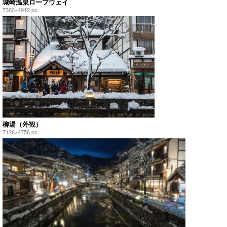
城崎温泉ロープウェイ
7360×4912 px
柳湯（外観）
7126×4756 px