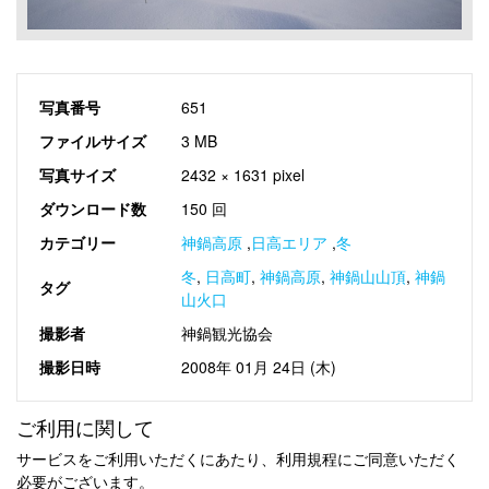
写真番号
651
ファイルサイズ
3 MB
写真サイズ
2432 × 1631 pixel
ダウンロード数
150 回
カテゴリー
神鍋高原
,
日高エリア
,
冬
冬
,
日高町
,
神鍋高原
,
神鍋山山頂
,
神鍋
タグ
山火口
撮影者
神鍋観光協会
撮影日時
2008年 01月 24日 (木)
ご利用に関して
サービスをご利用いただくにあたり、利用規程にご同意いただく
必要がございます。