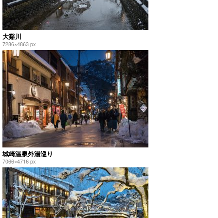
大谿川
7286×4863 px
城崎温泉外湯巡り
7066×4716 px