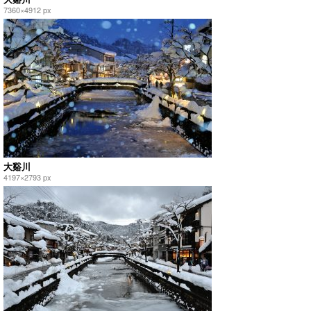
7360×4912 px
大谿川
4197×2793 px