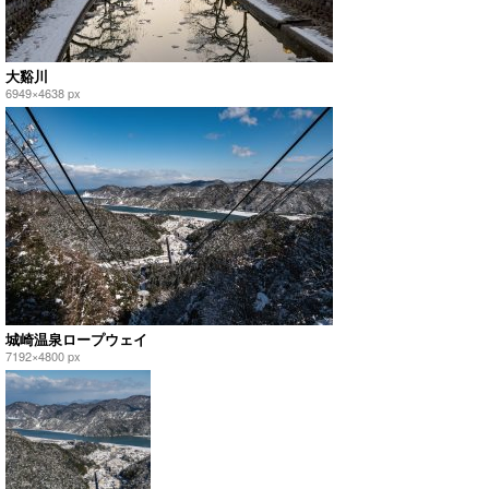
大谿川
6949×4638 px
城崎温泉ロープウェイ
7192×4800 px