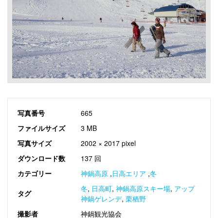
写真番号
665
ファイルサイズ
3 MB
写真サイズ
2002 × 2017 pixel
ダウンロード数
137 回
カテゴリー
神鍋高原
,
日高エリア
,
冬
冬
,
日高町
,
神鍋高原スキー場
,
アップ
タグ
神鍋ゲレンデ
,
栗栖野
撮影者
神鍋観光協会