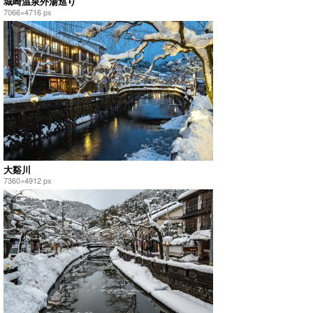
城崎温泉外湯巡り
7066×4716 px
大谿川
7360×4912 px