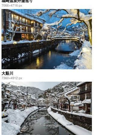
城崎温泉外湯巡り
7066×4716 px
大谿川
7360×4912 px