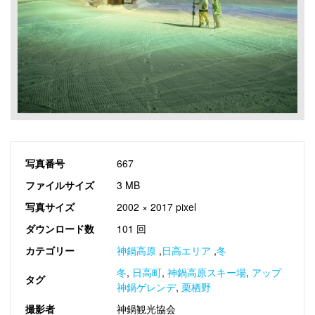
写真番号
667
ファイルサイズ
3 MB
写真サイズ
2002 × 2017 pixel
ダウンロード数
101 回
カテゴリー
神鍋高原
,
日高エリア
,
冬
冬
,
日高町
,
神鍋高原スキー場
,
アップ
タグ
神鍋ゲレンデ
,
栗栖野
撮影者
神鍋観光協会