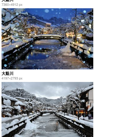
7360×4912 px
大谿川
4197×2793 px