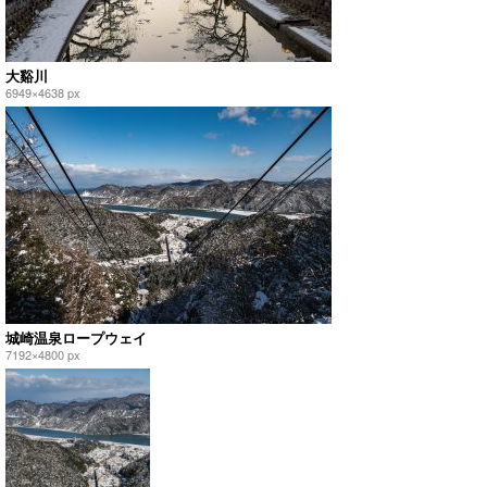
大谿川
6949×4638 px
城崎温泉ロープウェイ
7192×4800 px