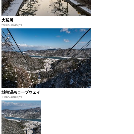
大谿川
6949×4638 px
城崎温泉ロープウェイ
7192×4800 px