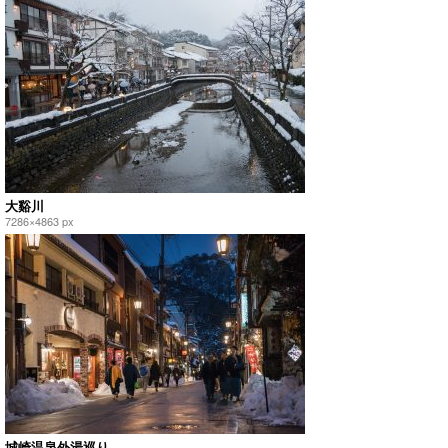
大谿川
7286×4863 px
城崎温泉外湯巡り