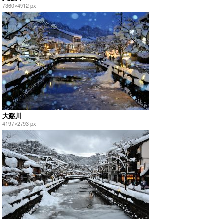
7360×4912 px
大谿川
4197×2793 px