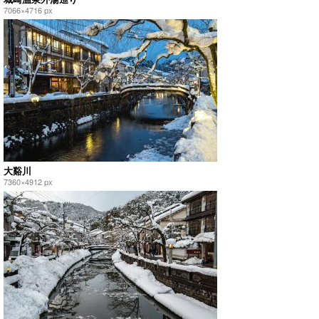
7066×4716 px
大谿川
7360×4912 px