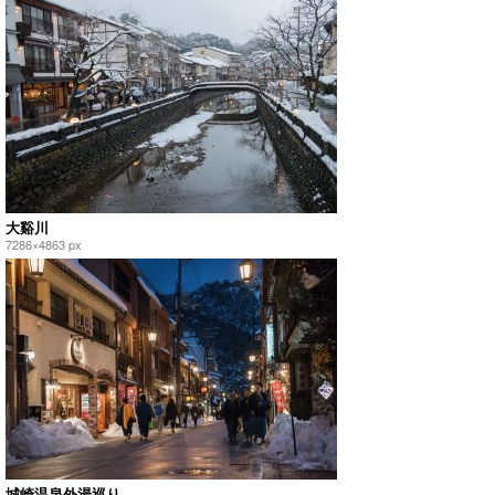
大谿川
7286×4863 px
城崎温泉外湯巡り