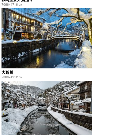
7066×4716 px
大谿川
7360×4912 px