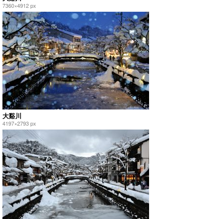
7360×4912 px
大谿川
4197×2793 px