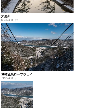
大谿川
6949×4638 px
城崎温泉ロープウェイ
7192×4800 px