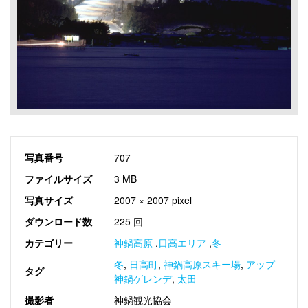
写真番号
707
ファイルサイズ
3 MB
写真サイズ
2007 × 2007 pixel
ダウンロード数
225 回
カテゴリー
神鍋高原
,
日高エリア
,
冬
冬
,
日高町
,
神鍋高原スキー場
,
アップ
タグ
神鍋ゲレンデ
,
太田
撮影者
神鍋観光協会