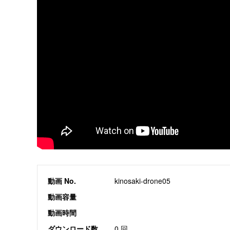
動画 No.
kinosaki-drone05
動画容量
動画時間
ダウンロード数
0 回