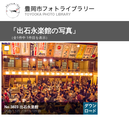
「出石永楽館の写真」
（全1件中 1件目を表示）
No.3823 出石永楽館
DL数：121 ／
973×729 px