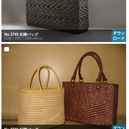
No.3745 杞柳バッグ
DL数：135 ／
1032×869 px