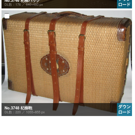
No.3746 杞柳バッグ
DL数：176 ／
640×480 px
No.3748 杞柳鞄
DL数：220 ／
1055×855 px